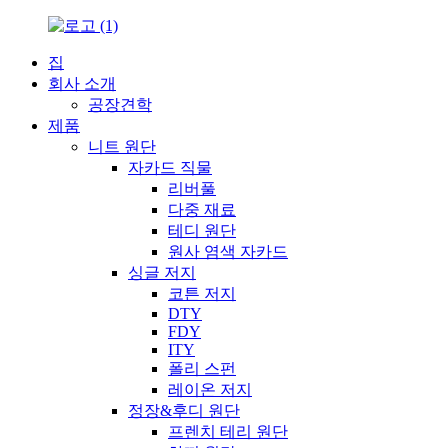
집
회사 소개
공장견학
제품
니트 원단
자카드 직물
리버풀
다중 재료
테디 원단
원사 염색 자카드
싱글 저지
코튼 저지
DTY
FDY
ITY
폴리 스펀
레이온 저지
정장&후디 원단
프렌치 테리 원단