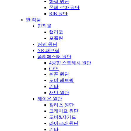
하찌 원단
폰테 로마 원단
RIB 원단
짠 직물
면직물
캘리코
포플린
린넨 원단
NR 패브릭
폴리에스터 원단
4방향 스트레치 원단
CEY
쉬폰 원단
도비 패브릭
기타
새틴 원단
레이온 원단
찰리스 원단
크레이프 원단
도비&자카드
라이크라 원단
기타