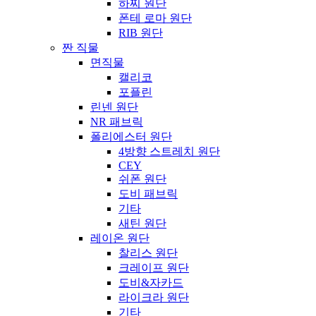
하찌 원단
폰테 로마 원단
RIB 원단
짠 직물
면직물
캘리코
포플린
린넨 원단
NR 패브릭
폴리에스터 원단
4방향 스트레치 원단
CEY
쉬폰 원단
도비 패브릭
기타
새틴 원단
레이온 원단
찰리스 원단
크레이프 원단
도비&자카드
라이크라 원단
기타