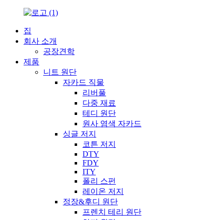
집
회사 소개
공장견학
제품
니트 원단
자카드 직물
리버풀
다중 재료
테디 원단
원사 염색 자카드
싱글 저지
코튼 저지
DTY
FDY
ITY
폴리 스펀
레이온 저지
정장&후디 원단
프렌치 테리 원단